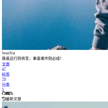
SeanXia
路虽远行则将至，事虽难作则必成！
文章
47
标签
79
分类
5
最新文章